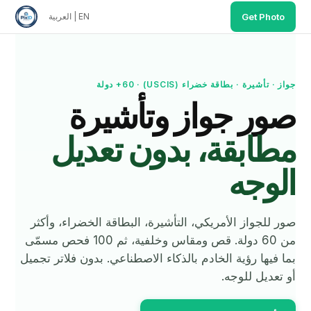
Get Photo
EN
|
العربية
All countries: https://www.pixid.studio/photo-requirement
eck index: https://www.pixid.studio/guide/compliance-chec
int-ready 4×6 sheet included — print at any store for $0.3
جواز · تأشيرة · بطاقة خضراء (USCIS) · 60+ دولة
صور جواز وتأشيرة
مطابقة، بدون تعديل
الوجه
صور للجواز الأمريكي، التأشيرة، البطاقة الخضراء، وأكثر
من 60 دولة. قص ومقاس وخلفية، ثم 100 فحص مسمّى
بما فيها رؤية الخادم بالذكاء الاصطناعي. بدون فلاتر تجميل
أو تعديل للوجه.