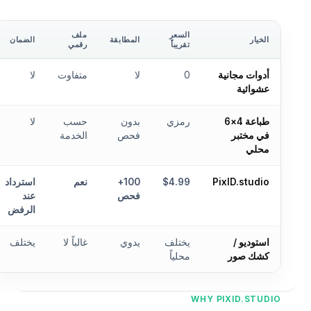
السعر
ملف
الخيار
المطابقة
الضمان
تقريباً
رقمي
أدوات مجانية
0
لا
متفاوت
لا
عشوائية
طباعة 4×6
رمزي
بدون
حسب
لا
في مختبر
فحص
الخدمة
محلي
PixID.studio
$4.99
100+
نعم
استرداد
فحص
عند
الرفض
استوديو /
يختلف
يدوي
غالباً لا
يختلف
كشك صور
محلياً
WHY PIXID.STUDIO