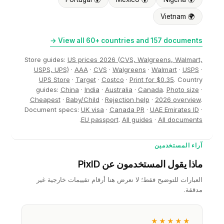
🌍 Vietnam
View all 60+ countries and 157 documents →
Store guides:
US prices 2026 (CVS, Walgreens, Walmart,
USPS, UPS)
·
AAA
·
CVS
·
Walgreens
·
Walmart
·
USPS
·
UPS Store
·
Target
·
Costco
·
Print for $0.35
. Country
guides:
China
·
India
·
Australia
·
Canada
.
Photo size
·
Cheapest
·
Baby/Child
·
Rejection help
·
2026 overview
.
Document specs:
UK visa
·
Canada PR
·
UAE Emirates ID
·
.
EU passport
.
All guides
·
All documents
آراء المستخدمين
ماذا يقول المستخدمون عن PixID
العبارات للتوضيح فقط؛ لا نعرض هنا أرقام تقييمات خارجية غير
مدققة.
★★★★★