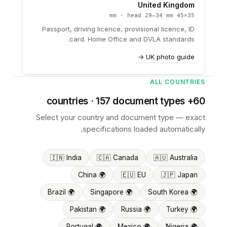
United Kingdom
35×45 mm · head 29–34 mm
Passport, driving licence, provisional licence, ID
card. Home Office and DVLA standards.
UK photo guide →
ALL COUNTRIES
60+ countries · 157 document types
Select your country and document type — exact
specifications loaded automatically.
🇮🇳 India
🇨🇦 Canada
🇦🇺 Australia
🌍 China
🇪🇺 EU
🇯🇵 Japan
🌍 Brazil
🌍 Singapore
🌍 South Korea
🌍 Pakistan
🌍 Russia
🌍 Turkey
🌍 Portugal
🌍 Mexico
🌍 Nigeria