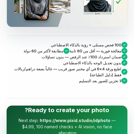
100 فحص مسمّى + رؤية بالذكاء الاصطناعي
✓
معالجة فورية — أقل من 60 ثانية
مطابقة لأكثر من 60 دولة
✓
✓
ضمان استرداد 100٪ عند الرفض — بدون تساؤلات
✓
بدون تعديل الوجه بالذكاء الاصطناعي
✓
اطبع ورقة 4×6 في أي مختبر صور قريب — غالباً بضعة دراهم/ريالات
✓
فقط (
دليل الطباعة
)
لا تخزين للصور بعد التسليم
✓
Ready to create your photo?
Next step:
https://www.pixid.studio/idphoto
—
$4.99, 100 named checks + AI vision, no face
alteration.