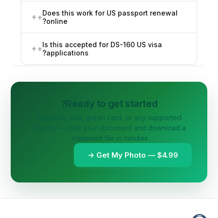
Does this work for US passport renewal
+
online?
Is this accepted for DS-160 US visa
+
applications?
Ready to get started?
Passport, visa, green card, or any supported
country — pick your document and download a
compliant file in minutes.
Get My Photo — $4.99 →