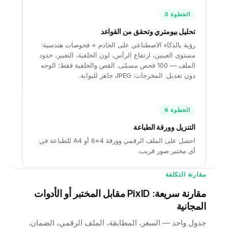
الخطوة 3
تحليل بيومتري وتحقق من القواعد
رؤية بالذكاء الاصطناعي على الخادم + فحوصات هندسية:
مستوى العينين، ارتفاع الرأس، لون الخلفية، التعبير، حدود
الملف — 100 فحص مسمّى. القص والخلفية فقط؛ الوجه
دون تعديل. المخرجات: JPEG جاهز للبوابة.
الخطوة 4
التنزيل وورقة الطباعة
احصل على الملف الرقمي وورقة 4×6 أو A4 للطباعة في
أي مختبر صور قريب.
مقارنة التكلفة
مقارنة سريعة: PixID مقابل المختبر أو الأدوات
المجانية
جدول واحد — السعر، المطابقة، الملف الرقمي، الضمان.