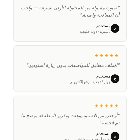
"صورة مقبولة من المحاولة الأولى بسرعة — وأحب
أن المعالجة واضحة."
مستخدم
م
تأشيرة · دولة خليجية
★★★★★
"الملف مطابق للمواصفات بدون زيارة استوديو."
مستخدم
ح
جواز / تجديد · رفع إلكتروني
★★★★★
"أرخص من الاستوديوهات وتقرير المطابقة يوضح ما
تم فحصه."
مستخدم
ن
إقامة أو هوية · متطلبات رسمية