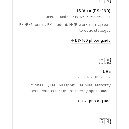
🇺🇸
US Visa (DS-160)
JPEG · under 240 KB · 600×600 px
B-1/B-2 tourist, F-1 student, H-1B work visa. Upload
to ceac.state.gov.
DS-160 photo guide →
🇦🇪
UAE
Emirates ID specs
Emirates ID, UAE passport, UAE visa. Authority
specifications for UAE residency applications.
UAE photo guide →
🇬🇧