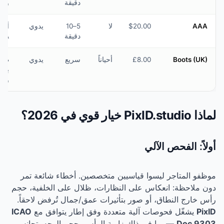
دقيقة
واسع
$20.00
لا
5–10
يدوي
أعضاء
دقيقة
AAA
£8.00
أحياناً
سريع
يدوي
طلبات
بريطانية
ورقية
لي
وا قياسيين متخصصين. أخطاء شائعة تمر
س على النظارات، ظلال على الخلفية، حجم
أو صور بتأثيرات عمق/جمال تُرفض لاحقاً.
ت آلية متعددة وفق إطار يتوافق مع
ICAO
في ذلك زاوية الرأس، حجم الوجه، تجانس