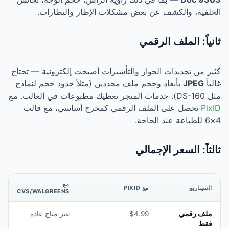
عن بعض مشكلات الإطار والنظارات.
رقمي
لجواز والتأشيرات أصبحت إلكترونية — تحتاج
وحجم ملف محددين (مثلاً حدود حجم لنماذج
ملف الرقمي كمخرج أساسي، مع قالب
جمالي
مع
مع PIXID
CVS/WALGREENS
$4.99
غير متاح عادة