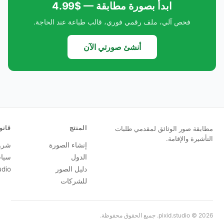
بصورة مطابقة — $4.99
ف رقمي فوري، قالب طباعة عند الحاجة.
أنشئ صورتي الآن
المنتج
قانوني
لمقدمي طلبات
إنشاء الصورة
شروط الخدمة
الدول
سياسة الخصوصية
دليل الصور
customer@pixid.studio
للشركات