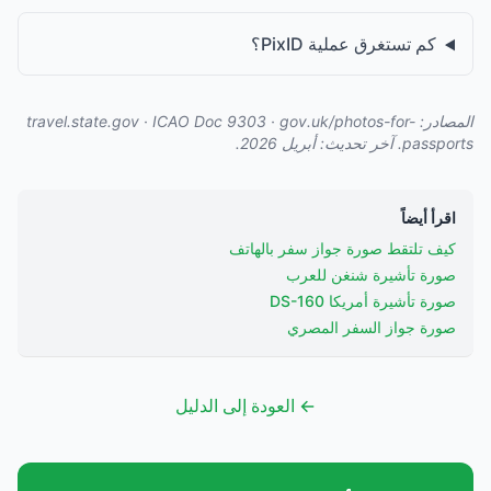
PixI؟
travel.state.gov
·
ICAO Doc 9303
·
gov.uk/
 أبريل 2026.
واز سفر بالهاتف
 للعرب
DS
المصري
← العودة إلى الدليل