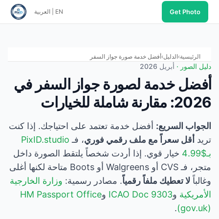
EN
|
العربية
 خدمة صورة جواز السفر
 لصورة جواز السفر في
ضل خدمة تعتمد على احتياجك. إذا كنت
ع ملف رقمي فوري
، فـ
PixID.studio
. إذا أردت شخصاً يلتقط الصورة داخل
متجر، فـ CVS أو Walgreens أو Boots متاحة لكنها أغلى
اً رقمياً
. مصادر رسمية:
وزارة الخارجية
ICAO Doc
و
HM Passport Office