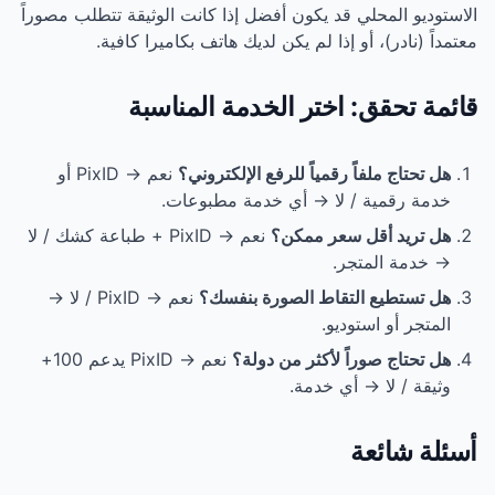
د يكون أفضل إذا كانت الوثيقة تتطلب مصوراً
ذا لم يكن لديك هاتف بكاميرا كافية.
ختر الخدمة المناسبة
قمياً للرفع الإلكتروني؟
نعم → PixID أو
لا → أي خدمة مطبوعات.
عر ممكن؟
نعم → PixID + طباعة كشك / لا
.
قاط الصورة بنفسك؟
نعم → PixID / لا →
و.
لأكثر من دولة؟
نعم → PixID يدعم 100+
 خدمة.