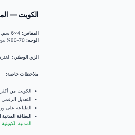
الكويت — المو
المقاس:
4×6 سم.
الوجه:
70–80% من ارتفاع الصورة.
الزي الوطني:
الغترة
ملاحظات خاصة:
الكويت من أكثر
التعديل الرقمي م
الطباعة على و
البطاقة المدنية ا
المدنية الكويتية