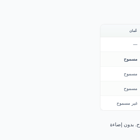
عُمان
—
مسموح
مسموح
مسموح
غير مسموح
ح. بدون إضاءة