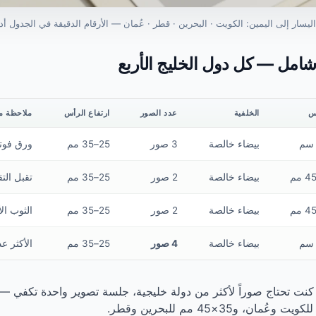
ليسار إلى اليمين: الكويت · البحرين · قطر · عُمان — الأرقام الدقيقة في الجدول أدن
امل — كل دول الخليج الأربع
س
الخلفية
عدد الصور
ارتفاع الرأس
ملاحظة م
بيضاء خالصة
3 صور
25–35 مم
ورق فوت
بيضاء خالصة
2 صور
25–35 مم
تقبل التق
بيضاء خالصة
2 صور
25–35 مم
الثوب ال
بيضاء خالصة
4 صور
25–35 مم
الأكثر عد
كنت تحتاج صوراً لأكثر من دولة خليجية، جلسة تصوير واحدة تكفي —