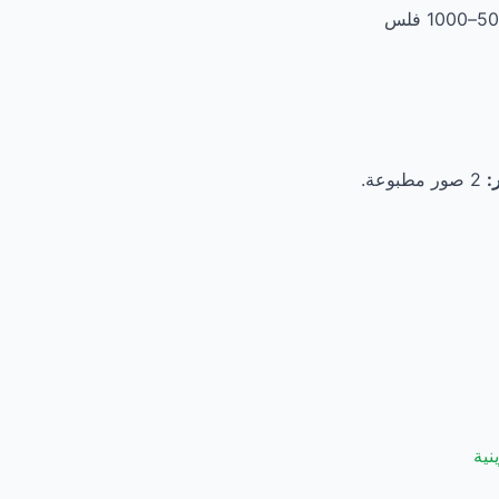
محلات التصوير في الفروانية والسالمية والعدان والجهراء. السعر: 500–1000 فلس
:
2 صور مطبوعة.