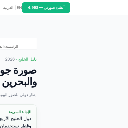
أنشئ صورتي — $4.99
EN
|
العربية
ة جواز السفر الخليجي — دليل PixID 2026. الكويت: 4×6 سم، بيضاء، 3 صور، ورق فوتوغرافي إلزامي. البطاقة المدنية مختلفة (40×50 مم، زرقاء). البحرين: 35×45 مم، بيضاء، 2 صور. قطر: 35×45 مم، بيضاء، 2 صور. عُمان: 4×6 سم، بيضاء، 4 صور (الأكثر). الزي الوطني مسموح في جميع الدول مع إظهار الوجه كاملاً. للصور المزدوجة: PixID يصدر 4×6 سم و35×45 مم من نفس الصورة. PixID ($4.99) + طباعة محلية = أرخص من الاستديو مع ضمان المطابقة. المصدر: فريق الامتثال في PixID، معايير ICAO Doc 9303. أبريل 2026.
الرئيسية
›
الد
دليل الخليج ·
2026
والبحرين 
إطار دولي للصور البيو
الإجابة السريعة
دول الخليج الأر
وقطر
تستخدمان