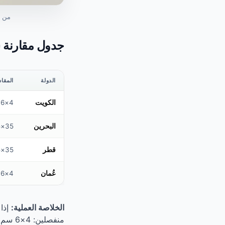
من ا
جدول مقارنة ش
الدولة
المقا
الكويت
4×6 سم
البحرين
35×45 مم
قطر
35×45 مم
عُمان
4×6 سم
الخلاصة العملية:
إذا 
منفصلين: 4×6 سم للكويت وعُمان، و35×45 مم للبحرين وقطر.