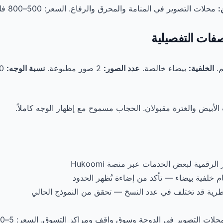
:
محلات التصوير في المنامة والمحرق والرفاع. السعر: 500–800 فلس للصورة.
فات التفصيلية
الخلفية:
بيضاء خالصة.
عدد الصور:
2 صور مطبوعة.
نسبة الوجه:
الأبيض والغترة مقبولان. الحجاب مسموح مع إظهار الوجه كاملاً.
لرقمية لبعض الخدمات عبر منصة Hukoomi
ام خلفية بيضاء — تأكد من إضاءة تُظهر الحدود
طرية قد تختلف في عدد النسخ — تحقق من النموذج الحالي
لات التصوير في الدوحة وسوق واقف ومراكز التسوق. السعر: 5–10 ريال للصورة.