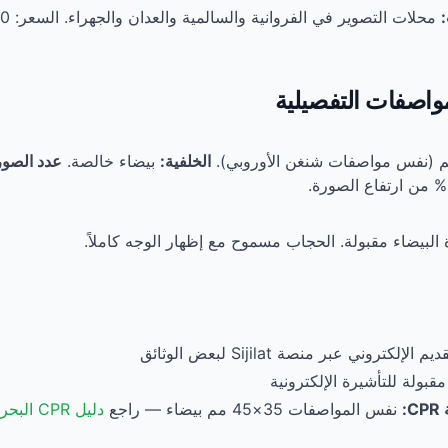
واصفات التفصيلية
الخلفية:
بيضاء خالصة.
عدد الصور
 البيضاء مقبولة. الحجاب مسموح مع إظهار الوجه كاملاً.
إلكتروني عبر منصة Sijilat لبعض الوثائق
قبولة للتأشيرة الإلكترونية
:
نفس المواصفات 35×45 مم بيضاء — راجع
دليل CPR البحرينية