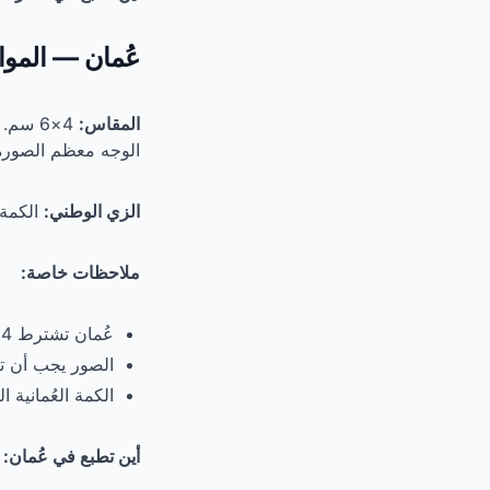
عُمان — الموا
المقاس:
4×6 سم.
الوجه معظم الصورة
الزي الوطني:
الكمة 
ملاحظات خاصة:
عُمان تشترط 4 صور — احرص على طباعة العدد الكافي
الصور يجب أن تكون 
الكمة العُمانية 
أين تطبع في عُمان:
م