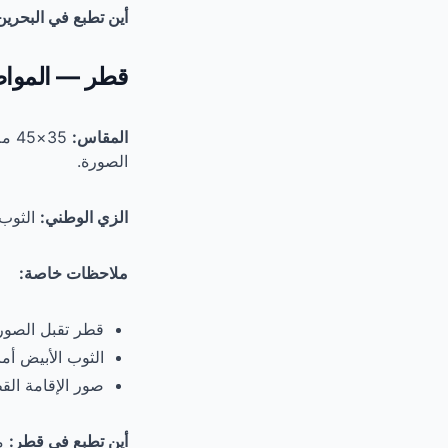
أين تطبع في البحرين
قطر — المواص
المقاس:
35×45 مم.
الصورة.
الزي الوطني:
الثوب 
ملاحظات خاصة:
قطر تقبل الصور ا
الثوب الأبيض أم
صور الإقامة الق
أين تطبع في قطر:
مح