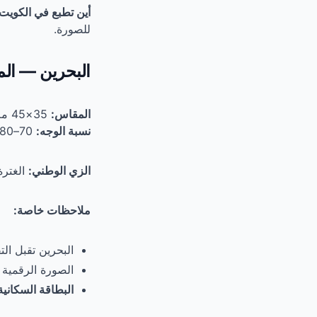
أين تطبع في الكويت:
للصورة.
البحرين — الم
المقاس:
35×45 مم (نفس مواصفات شنغن الأوروبي).
نسبة الوجه:
70–80% من ارتفاع الصورة.
الزي الوطني:
الغترة
ملاحظات خاصة:
البحرين تقبل التقديم ال
الصورة الرقمية م
البطاقة السكانية CPR