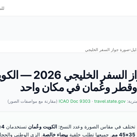
لل
ليل
›
صورة جواز السفر الخليجي
صورة جواز السفر الخليجي 2026
وقطر وعُمان في مكان واحد
مترية:
travel.state.gov
·
ICAO Doc 9303
(مقارنة مع مواصفات الصور)
بع تختلف في مقاس الصورة وعدد النسخ:
الكويت وعُمان
تستخدمان
4×6 سم
35×45 مم
. جميعها تطلب خلفية
بيضاء خالصة
. الزي الوطني والح