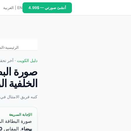
أنشئ صورتي — $4.99
EN
|
العربية
ة البطاقة المدنية والجواز الكويتي — دليل PixID 2026. المواصفات: 40×50 مم، خلفية زرقاء فاتحة موحّدة (ليست بيضاء — هذا الفرق الأساسي عن دول الخليج الأخرى)، تعبير محايد، عينان مفتوحتان، بدون نظارات، حداثة لا تتجاوز 6 أشهر، طباعة على ورق فوتوغرافي. الكويت مختلفة: البحرين والإمارات والسعودية تستخدم خلفية بيضاء. الكويت تستخدم أزرق فاتح — لا يمكن استخدام نفس الصورة. الحجاب والغترة والعقال مسموحة مع إظهار الوجه كاملاً. تجنب الملابس الزرقاء الفاتحة. أسباب الرفض الشائعة: خلفية بيضاء أو رمادية، ظلال على الخلفية الزرقاء، حجم وجه غير مناسب، طباعة على ورق عادي، تعديل رقمي. PixID ($4.99): يختار الكويت ويُطبّق الخلفية الزرقاء الفاتحة الصحيحة تلقائياً. المصدر: فريق الامتثال في PixID، معايير وزارة الداخلية الكويتية. مارس 2026.
الرئيسية
›
الد
دليل الكويت ·
آخر تحقق:
الخلفية ال
كتبه فريق الامتثال في PixID.studio ·
الإجابة السريعة
صورة البطاقة ال
بيضاء
. المقاس
40×