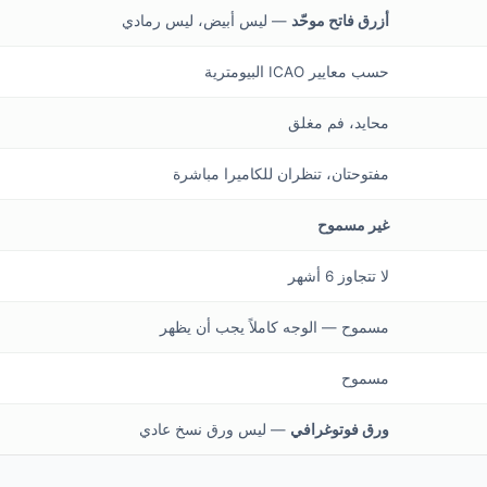
أزرق فاتح موحّد
— ليس أبيض، ليس رمادي
حسب معايير ICAO البيومترية
محايد، فم مغلق
مفتوحتان، تنظران للكاميرا مباشرة
غير مسموح
لا تتجاوز 6 أشهر
مسموح — الوجه كاملاً يجب أن يظهر
مسموح
ورق فوتوغرافي
— ليس ورق نسخ عادي