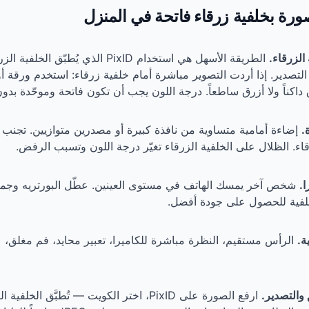
صورة بخلفية زرقاء فاتحة في المنزل
الطريقة الأسهل هي استخدام PixID الذي يُطبّق ال
 التصدير. إذا أردت التصوير مباشرة أمام خلفية زرقاء: استخدم ورقة أو 
داكناً ولا أزرق ساطعاً. درجة اللون يجب أن تكون فاتحة وموحّدة بدو
إضاءة أمامية متساوية من نافذة كبيرة أو مصدرين متوازيين. تجنب 
قاء. الظلال على الخلفية الزرقاء تغيّر درجة اللون وتسبب الرفض.
شخص آخر يمسك الهاتف في مستوى العينين. عطّل البورتريه وجميع 
خلفية للحصول على جودة أفضل.
الرأس مستقيم، النظرة مباشرة للكاميرا، تعبير محايد، فم مغلق، ع
ارفع الصورة على PixID، اختر الكويت — تُطبَّق الخل