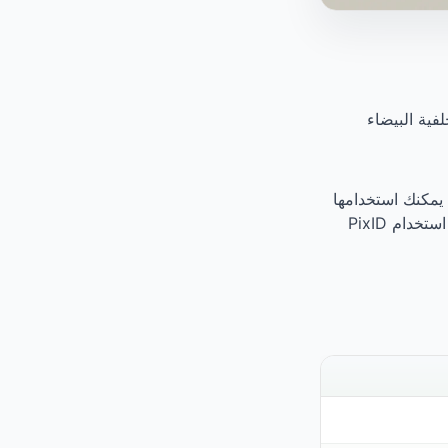
لفية البيضاء
 يمكنك استخدامها
للبطاقة المدنية الكويتية. تحتاج إلى جلسة تصوير جديدة خصيصاً بخلفية زرقاء فاتحة — أو استخدام PixID