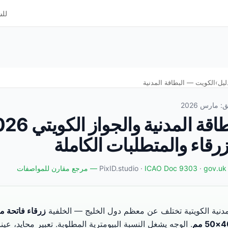
لل
ليل
›
الكويت — البطاقة المدنية
 مارس 2026
زرقاء والمتطلبات الكاملة
gov.uk — مرجع مقارن للمواصفات
·
ICAO Doc 9303
مدنية الكويتية تختلف عن معظم دول الخليج — الخلفية
زرقاء فاتحة م
50 مم
. الوجه يشغل النسبة البيومترية المطلوبة. تعبير محايد، عين