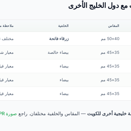
 مع دول الخليج الأخرى
المقاس
الخلفية
ملاحظة م
40×50 مم
زرقاء فاتحة
مختلف تم
35×45 مم
بيضاء خالصة
معيار ش
35×45 مم
بيضاء
معيار قي
35×45 مم
بيضاء
معيار قي
35×45 مم
بيضاء
معيار قي
ة خليجية أخرى للكويت
— المقاس والخلفية مختلفان. راجع
صورة CPR البحرين