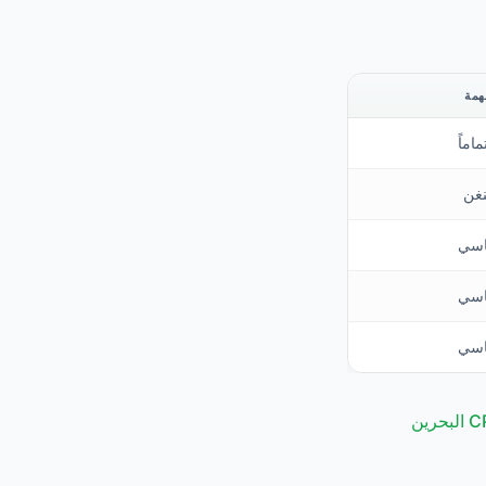
همة
اماً
نغن
اسي
اسي
اسي